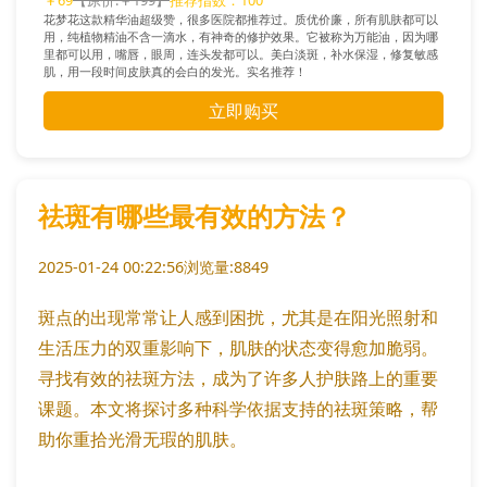
￥69
【原价:￥199】
推荐指数：100
花梦花这款精华油超级赞，很多医院都推荐过。质优价廉，所有肌肤都可以
用，纯植物精油不含一滴水，有神奇的修护效果。它被称为万能油，因为哪
里都可以用，嘴唇，眼周，连头发都可以。美白淡斑，补水保湿，修复敏感
肌，用一段时间皮肤真的会白的发光。实名推荐！
立即购买
祛斑有哪些最有效的方法？
2025-01-24 00:22:56
浏览量:8849
斑点的出现常常让人感到困扰，尤其是在阳光照射和
生活压力的双重影响下，肌肤的状态变得愈加脆弱。
寻找有效的祛斑方法，成为了许多人护肤路上的重要
课题。本文将探讨多种科学依据支持的祛斑策略，帮
助你重拾光滑无瑕的肌肤。